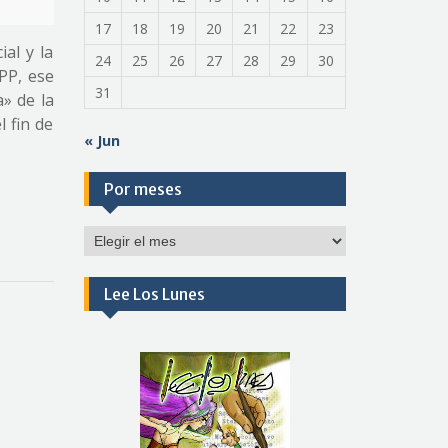
17
18
19
20
21
22
23
ial y la
24
25
26
27
28
29
30
(PP, ese
31
» de la
 fin de
« Jun
Por meses
Por
meses
Lee Los Lunes