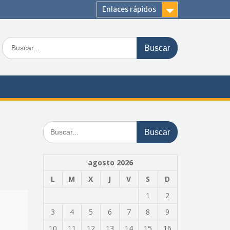
Enlaces rápidos
Buscar:
Buscar:
agosto 2026
L
M
X
J
V
S
D
1
2
3
4
5
6
7
8
9
10
11
12
13
14
15
16