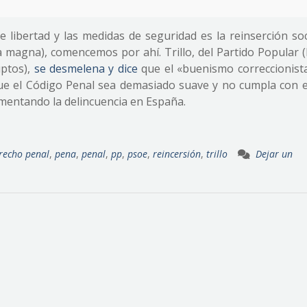
de libertad y las medidas de seguridad es la reinserción soc
a magna), comencemos por ahí. Trillo, del Partido Popular 
uptos),
se desmelena y dice
que el «buenismo correccionista
ue el Código Penal sea demasiado suave y no cumpla con el
aumentando la delincuencia en España.
recho penal
,
pena
,
penal
,
pp
,
psoe
,
reincersión
,
trillo
Dejar un