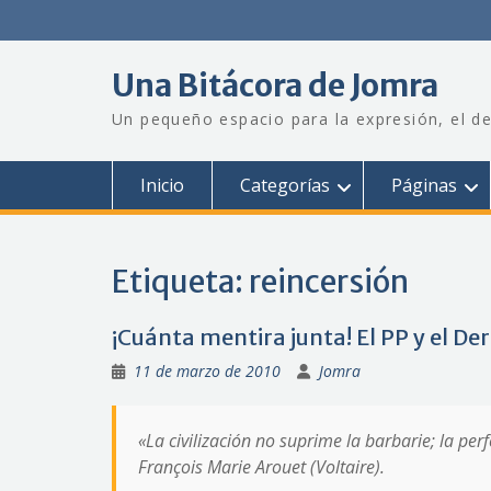
Saltar
al
contenido
Una Bitácora de Jomra
Un pequeño espacio para la expresión, el de
Inicio
Categorías
Páginas
Etiqueta:
reincersión
¡Cuánta mentira junta! El PP y el De
11 de marzo de 2010
Jomra
«La civilización no suprime la barbarie; la per
François Marie Arouet (Voltaire).