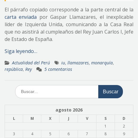
El párrafo copiado corresponde a la parte central de la
carta enviada
por Gaspar Llamazares, el inexplicable
líder de Izquierda Unida, comunicando a la Casa Real
que no asistirá al cumpleaños del Rey Juan Carlos I, Jefe
de Estado de España.
Siga leyendo…
Actualidad del Perú
iu
,
llamazares
,
monarquía
,
república
,
Rey
5 comentarios
Buscar:
agosto 2026
L
M
X
J
V
S
D
1
2
3
4
5
6
7
8
9