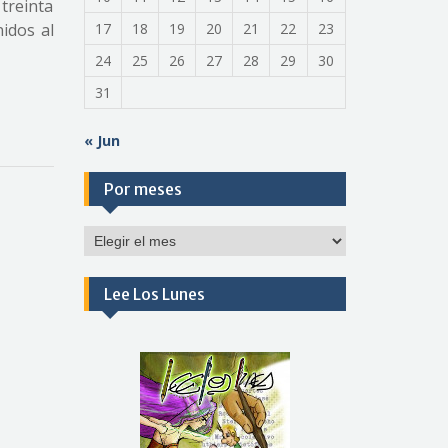
 treinta
idos al
17
18
19
20
21
22
23
24
25
26
27
28
29
30
31
« Jun
Por meses
Por
meses
Lee Los Lunes