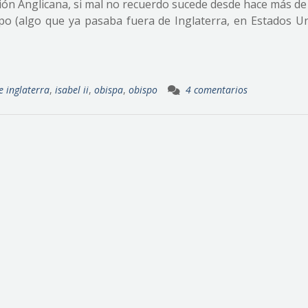
nión Anglicana, si mal no recuerdo sucede desde hace más de
po (algo que ya pasaba fuera de Inglaterra, en Estados Un
e inglaterra
,
isabel ii
,
obispa
,
obispo
4 comentarios