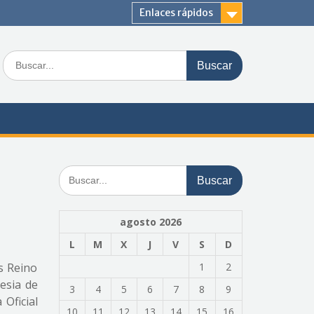
Enlaces rápidos
Buscar:
Buscar:
agosto 2026
L
M
X
J
V
S
D
s Reino
1
2
lesia de
3
4
5
6
7
8
9
Oficial
10
11
12
13
14
15
16