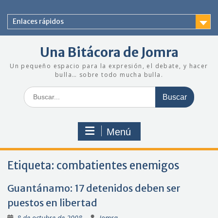
Saltar
al
Enlaces rápidos
contenido
Una Bitácora de Jomra
Un pequeño espacio para la expresión, el debate, y hacer
bulla… sobre todo mucha bulla.
Buscar:
Menú
Etiqueta:
combatientes enemigos
Guantánamo: 17 detenidos deben ser
puestos en libertad
8 de octubre de 2008
Jomra