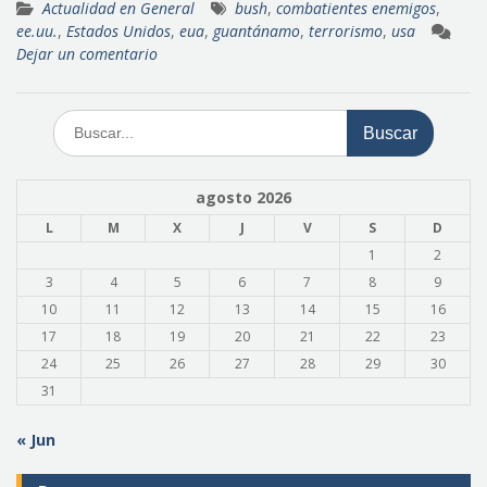
Actualidad en General
bush
,
combatientes enemigos
,
ee.uu.
,
Estados Unidos
,
eua
,
guantánamo
,
terrorismo
,
usa
Dejar un comentario
Buscar:
agosto 2026
L
M
X
J
V
S
D
1
2
3
4
5
6
7
8
9
10
11
12
13
14
15
16
17
18
19
20
21
22
23
24
25
26
27
28
29
30
31
« Jun