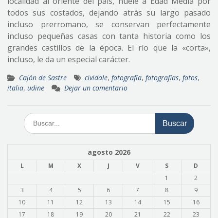
localidad al oriente del país, huele a Edad Media por
todos sus costados, dejando atrás su largo pasado
incluso prerromano, se conservan perfectamente
incluso pequeñas casas con tanta historia como los
grandes castillos de la época. El río que la «corta»,
incluso, le da un especial carácter.
Cajón de Sastre
cividale
,
fotografía
,
fotografias
,
fotos
,
italia
,
udine
Dejar un comentario
Buscar:
agosto 2026
L
M
X
J
V
S
D
1
2
3
4
5
6
7
8
9
10
11
12
13
14
15
16
17
18
19
20
21
22
23