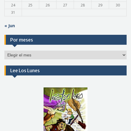
24
25
26
27
28
29
30
31
« Jun
Por meses
Por
meses
Lee Los Lunes