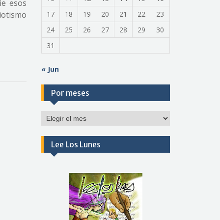
ie esos
iotismo
17
18
19
20
21
22
23
24
25
26
27
28
29
30
31
« Jun
Por meses
Por
meses
Lee Los Lunes