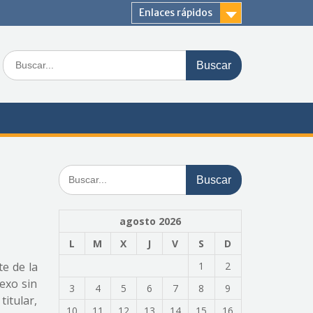
Enlaces rápidos
Buscar:
Buscar:
agosto 2026
L
M
X
J
V
S
D
te de la
1
2
sexo sin
3
4
5
6
7
8
9
titular,
10
11
12
13
14
15
16