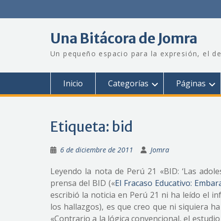
Saltar
al
contenido
Una Bitácora de Jomra
Un pequeño espacio para la expresión, el de
Inicio
Categorías
Páginas
Etiqueta:
bid
6 de diciembre de 2011
Jomra
Leyendo la nota de Perú 21 «BID: ‘Las adoles
prensa del BID («
El Fracaso Educativo: Embara
escribió la noticia en Perú 21 ni ha leído el 
los hallazgos), es que creo que ni siquiera h
«Contrario a la lógica convencional, el estudi