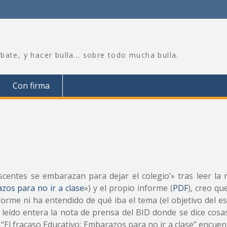
bate, y hacer bulla… sobre todo mucha bulla.
Con firma
centes se embarazan para dejar el colegio’» tras leer la 
zos para no ir a clase
») y el propio informe (
PDF
), creo qu
informe ni ha entendido de qué iba el tema (el objetivo del e
a leído entera la nota de prensa del BID donde se dice cos
o “El fracaso Educativo: Embarazos para no ir a clase” encue