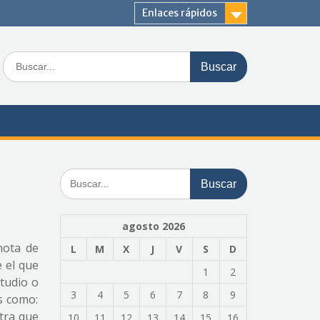
Enlaces rápidos
Buscar:
Buscar:
agosto 2026
nota de
L
M
X
J
V
S
D
e el que
1
2
studio o
3
4
5
6
7
8
9
as como:
ntra que
10
11
12
13
14
15
16