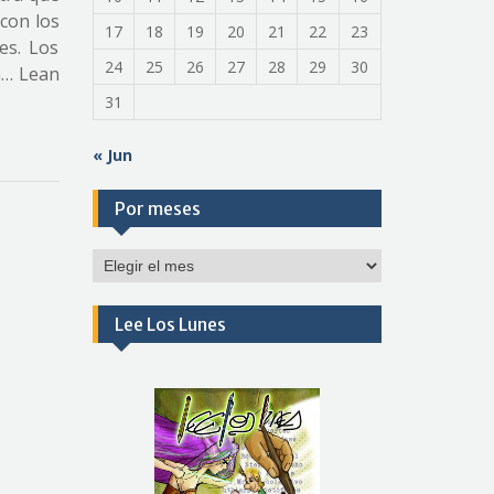
 con los
17
18
19
20
21
22
23
es. Los
24
25
26
27
28
29
30
n… Lean
31
« Jun
Por meses
Por
meses
Lee Los Lunes