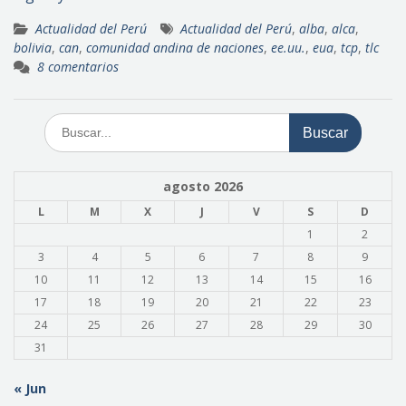
Actualidad del Perú
Actualidad del Perú
,
alba
,
alca
,
bolivia
,
can
,
comunidad andina de naciones
,
ee.uu.
,
eua
,
tcp
,
tlc
8 comentarios
Buscar:
agosto 2026
L
M
X
J
V
S
D
1
2
3
4
5
6
7
8
9
10
11
12
13
14
15
16
17
18
19
20
21
22
23
24
25
26
27
28
29
30
31
« Jun