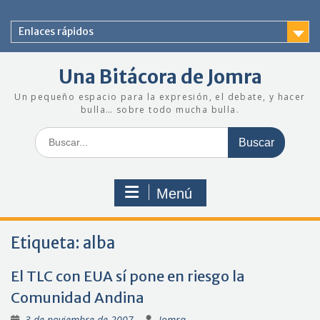
Saltar
al
Enlaces rápidos
contenido
Una Bitácora de Jomra
Un pequeño espacio para la expresión, el debate, y hacer
bulla… sobre todo mucha bulla.
Buscar:
Menú
Etiqueta:
alba
El TLC con EUA sí pone en riesgo la
Comunidad Andina
3 de noviembre de 2007
Jomra