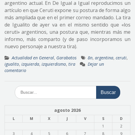
argentino actual. En De Igual a Igual reproducimos un
artículo en que Ceruti expone su postura de forma algo
más ampliada que en el primer correo mandado. La tira
de Igualito de ayer va en el mismo sentido que «los
ceruti» argentinos, una postura que, mientras más me
informo, más comparto (y de paso incorporamos un
nuevo personaje a nuestra tira).
Actualidad en General
,
Garabatos
8n
,
argentina
,
ceruti
,
igualito
,
izquierda
,
izquierdismo
,
tira
Dejar un
comentario
Buscar:
agosto 2026
L
M
X
J
V
S
D
1
2
3
4
5
6
7
8
9