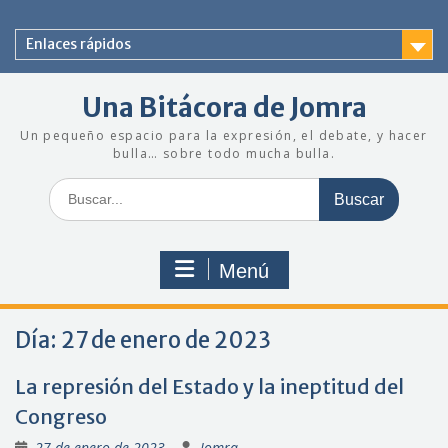
Saltar
al
Enlaces rápidos
contenido
Una Bitácora de Jomra
Un pequeño espacio para la expresión, el debate, y hacer
bulla… sobre todo mucha bulla.
Buscar:
Menú
Día:
27 de enero de 2023
La represión del Estado y la ineptitud del
Congreso
27 de enero de 2023
Jomra