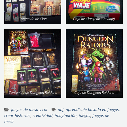
Contenido de Clue.
Caja de Clue (edición Viaje).
Contenido de Dungeon Raiders.
Caja de Dungeon Raiders.
Juegos de mesa y rol
abj
,
aprendizaje basado en juegos
,
crear historias
,
creatividad
,
imaginación
,
juegos
,
juegos de
mesa