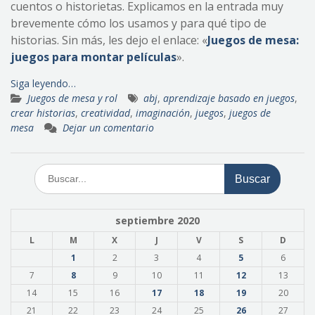
cuentos o historietas. Explicamos en la entrada muy
brevemente cómo los usamos y para qué tipo de
historias. Sin más, les dejo el enlace: «
Juegos de mesa:
juegos para montar películas
».
Siga leyendo…
Juegos de mesa y rol
abj
,
aprendizaje basado en juegos
,
crear historias
,
creatividad
,
imaginación
,
juegos
,
juegos de
mesa
Dejar un comentario
Buscar:
septiembre 2020
L
M
X
J
V
S
D
1
2
3
4
5
6
7
8
9
10
11
12
13
14
15
16
17
18
19
20
21
22
23
24
25
26
27