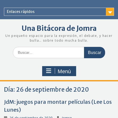
Saltar
al
Enlaces rápidos
contenido
Una Bitácora de Jomra
Un pequeño espacio para la expresión, el debate, y hacer
bulla… sobre todo mucha bulla.
Buscar:
Menú
Día:
26 de septiembre de 2020
JdM: juegos para montar películas (Lee Los
Lunes)
26 de septiembre de 2020
Jomra