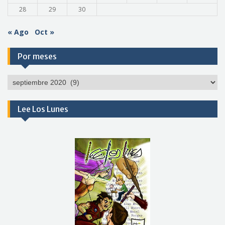
28
29
30
« Ago
Oct »
Por meses
Por
meses
Lee Los Lunes