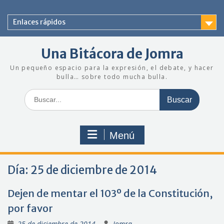
Saltar
al
Enlaces rápidos
contenido
Una Bitácora de Jomra
Un pequeño espacio para la expresión, el debate, y hacer
bulla… sobre todo mucha bulla.
Buscar:
Menú
Día:
25 de diciembre de 2014
Dejen de mentar el 103º de la Constitución,
por favor
25 de diciembre de 2014
Jomra