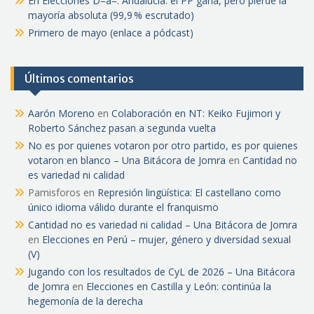
En Elecciones D=a=: Andalucía: el PP gana, pero pierde la
mayoría absoluta (99,9 % escrutado)
Primero de mayo (enlace a pódcast)
Últimos comentarios
Aarón Moreno
en
Colaboración en NT: Keiko Fujimori y
Roberto Sánchez pasan a segunda vuelta
No es por quienes votaron por otro partido, es por quienes
votaron en blanco – Una Bitácora de Jomra
en
Cantidad no
es variedad ni calidad
Pamisforos
en
Represión lingüística: El castellano como
único idioma válido durante el franquismo
Cantidad no es variedad ni calidad – Una Bitácora de Jomra
en
Elecciones en Perú – mujer, género y diversidad sexual
(V)
Jugando con los resultados de CyL de 2026 – Una Bitácora
de Jomra
en
Elecciones en Castilla y León: continúa la
hegemonía de la derecha