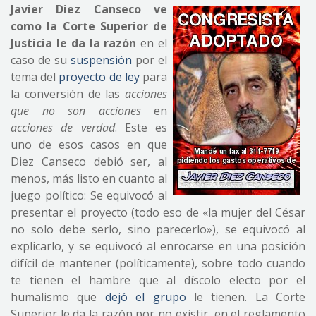
Javier Diez Canseco ve
como la Corte Superior de
Justicia le da la razón
en el
caso de su
suspensión
por el
tema del
proyecto de ley
para
la conversión de las
acciones
que no son acciones
en
acciones de verdad
. Este es
uno de esos casos en que
Diez Canseco debió ser, al
menos, más listo en cuanto al
juego político: Se equivocó al
presentar el proyecto (todo eso de «la mujer del César
no solo debe serlo, sino parecerlo»), se equivocó al
explicarlo, y se equivocó al enrocarse en una posición
difícil de mantener (políticamente), sobre todo cuando
te tienen el hambre que al díscolo electo por el
humalismo que
dejó el grupo
le tienen. La Corte
Superior le da la razón por no existir, en el reglamento