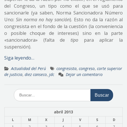
del Congreso, un tipo como el que se usó para
sancionarle (ya saben, Norma Sancionadora Número
Uno:
Sin norma no hay sanción
). Esto no da la razón al
congresista en el fondo de la cuestión (la conveniencia
o posible choque de intereses) sino en la parte
«sancionadora» (falta de
tipo
para aplicar la
suspensión).
Siga leyendo…
Actualidad del Perú
congresista
,
congreso
,
corte superior
de justicia
,
diez canseco
,
jdc
Dejar un comentario
Buscar:
abril 2013
L
M
X
J
V
S
D
1
2
3
4
5
6
7