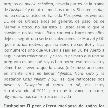
propios de
abuelo cebolleta
, desvela partes de la trama
de
Flashpoint
y de otros muchos cómics. Si usted es
fan
,
no lea esto; si usted no ha leído
Flashpoint
, los eventos
DC de los últimos años en general, de paso los de
Marvel y otros, no lea esto; si usted sabe lo que le
conviene, no lea esto… Bien, contexto: Hace unos años
dejé de seguir una serie de colecciones de Marvel y DC
(por muchos motivos que no vienen a cuento) y, tras
los números uno que vuelven a salir en DC he vuelto a
seguir otras colecciones, y claro, lo primero que uno se
pregunta es por qué rayos han hecho ese reiniciado y
cómo fue el evento que lo causó (máxime si uno tiene
en mente
Crisis en tierras Infinitas
,
Hora Cero
y la
posterior
Crisis Infinita
y
52
), así que retrocedes dos
pasos y
Flashpoint
al canto. Lo sé, me estoy
retrotrayendo al 2011, pero qué le vamos a hacer,
algunos vamos con retraso en la vida.
Flashpoint: El peor efecto mariposa de todos los