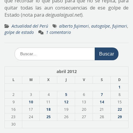
que recordar lo que pasó para que no se repita, para
quitar todas las aun consecuencias de ese golpe de
Estado (nota para
deigualaigual.net
).
Actualidad del Perú
alberto fujimori
,
autogolpe
,
fujimori
,
golpe de estado
1 comentario
Buscar:
abril 2012
L
M
X
J
V
S
D
1
2
3
4
5
6
7
8
9
10
11
12
13
14
15
16
17
18
19
20
21
22
23
24
25
26
27
28
29
30