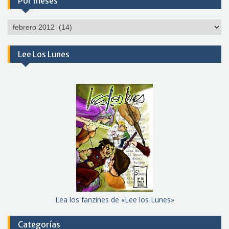
Por meses
Por
meses
Lee Los Lunes
Lea los fanzines de «Lee los Lunes»
Categorías