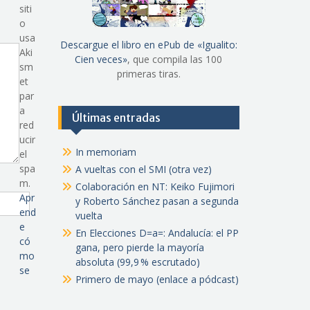
siti
o
usa
Descargue el libro en ePub de «Igualito:
Aki
Cien veces»
, que compila las 100
sm
primeras tiras.
et
par
a
Últimas entradas
red
ucir
In memoriam
el
spa
A vueltas con el SMI (otra vez)
m.
Colaboración en NT: Keiko Fujimori
Apr
y Roberto Sánchez pasan a segunda
end
vuelta
e
En Elecciones D=a=: Andalucía: el PP
có
gana, pero pierde la mayoría
mo
absoluta (99,9 % escrutado)
se
Primero de mayo (enlace a pódcast)