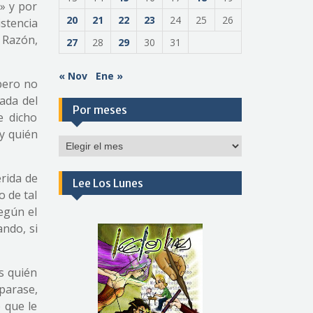
s» y por
20
21
22
23
24
25
26
stencia
 Razón,
27
28
29
30
31
« Nov
Ene »
 pero no
rada del
Por meses
e dicho
y quién
Por
meses
erida de
Lee Los Lunes
o de tal
según el
ando, si
s quién
parase,
 que le