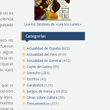
de un ex
iolencia
Lea los fanzines de «Lee los Lunes»
 pasado
Categorías
pero no
i fueron
Actualidad de España
(603)
ó algún
Actualidad del Perú
(610)
ticia no
Actualidad en General
(412)
rque el
Cajón de Sastre
(95)
a «(ex)
Derecho
(283)
Escritos
(42)
 que ni
Garabatos
(129)
e no son
Juegos de mesa y rol
(85)
y lejos,
Otras sobre cultura
(36)
 muchos
Pensamientos
(351)
orque la