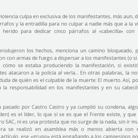
violencia culpa en exclusiva de los manifestantes, más aun, 
árrafos y la entradilla para no culpar a nadie más que a la v
herido para dedicar cinco párrafos al «cabecilla» con
produjeron los hechos, menciona un camino bloqueado, 
ron con armas de fuego a dispersar a los manifestantes (o s
ta cómo se estaba produciendo la manifestación, si existi
es atacaron a la policía al verla… En otras palabras, la no
da de quién es el culpable de la muerte: El muerto. Así, po
 la responsabilidad en los manifestantes y en su cabecill
ha pasado por Castro Castro y ya cumplió su condena, algo
en) es el líder, lo que sí se es que el Frente existe, y qu
 SAC, ni es una protesta que no surge de la nada, sin ir mu
nera se realizó en asamblea más o menos abierta con
el artículo, ese «grupo» está engañando a los campesinos p