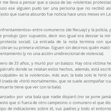
ar me lleva a pensar que a causa de las «violentas protesta
cluso ese alguien pudo ser una persona que no recibió asi
(esto que suena absurdo fue noticia hace unos meses en La
 enfrentamientos» entre comuneros (de Recuay) y la policía,
se produjo (por supuesto, decir eso igual era desviar la mi
a protesta social). La entrada de la nota termina con qu
cobran su primera víctima». Siguen sin decirnos quién mató 
tamiento (y no una acción unidireccional de violencia).
nero de 33 años, y murió por un balazo. Hay otra víctima h
l párrafo donde se relatan estos hechos, además, está escrit
ulpable» es la «violencia», más aun, la bala solo le hirió 
al (nada de «hirió mortalmente», que se suele acompañar cu
muerte tiene que ver con la bala).
canzado» por una bala que nadie disparó (no se pone jamá
puesto que si fuera de otro campesino o comunero el que dis
o de indicaciones sobre él, sus padres y todo el entorno