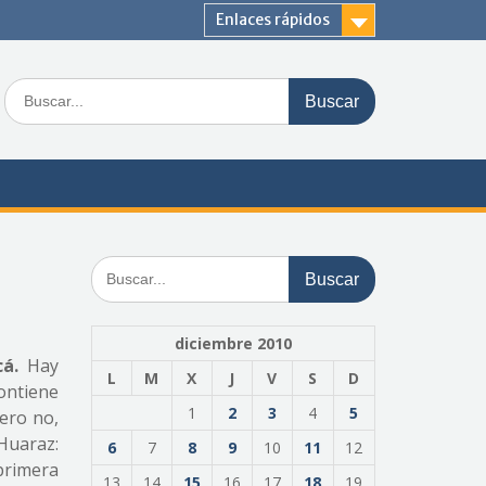
Enlaces rápidos
Buscar:
Buscar:
diciembre 2010
á.
Hay
L
M
X
J
V
S
D
contiene
1
2
3
4
5
ero no,
«Huaraz:
6
7
8
9
10
11
12
primera
13
14
15
16
17
18
19