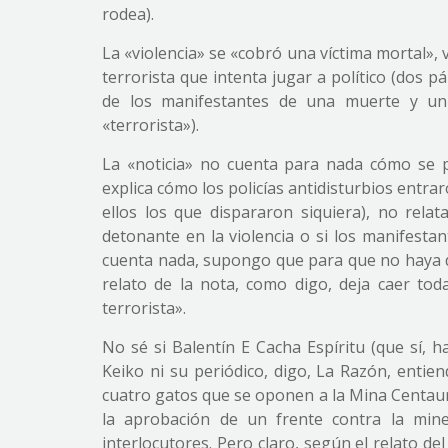
rodea).
La «violencia» se «cobró una víctima mortal», 
terrorista que intenta jugar a político (dos p
de los manifestantes de una muerte y un 
«terrorista»).
La «noticia» no cuenta para nada cómo se 
explica cómo los policías antidisturbios entra
ellos los que dispararon siquiera), no rela
detonante en la violencia o si los manifestant
cuenta nada, supongo que para que no haya du
relato de la nota, como digo, deja caer toda
terrorista».
No sé si Balentín E Cacha Espíritu (que sí, 
Keiko ni su periódico, digo, La Razón, entiend
cuatro gatos que se oponen a la Mina Centauro
la aprobación de un frente contra la mi
interlocutores. Pero claro, según el relato d