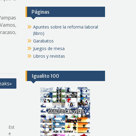
Páginas
e Pampas
. Vamos,
Apuntes sobre la reforma laboral
fracaso,
(libro)
Garabatos
Juegos de mesa
Libros y revistas
Igualito 100
leaks»
Est
e