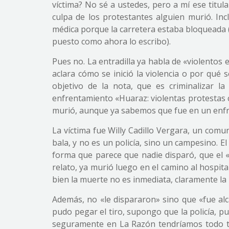
víctima? No sé a ustedes, pero a mí ese titul
culpa de los protestantes alguien murió. In
médica porque la carretera estaba bloqueada 
puesto como ahora lo escribo).
Pues no. La entradilla ya habla de «violentos
aclara cómo se inició la violencia o por qué 
objetivo de la nota, que es criminalizar l
enfrentamiento «Huaraz: violentas protestas 
murió, aunque ya sabemos que fue en un enfren
La víctima fue Willy Cadillo Vergara, un comu
bala, y no es un policía, sino un campesino. E
forma que parece que nadie disparó, que el «c
relato, ya murió luego en el camino al hospit
bien la muerte no es inmediata, claramente la 
Además, no «le dispararon» sino que «fue al
pudo pegar el tiro, supongo que la policía, 
seguramente en La Razón tendríamos todo tip