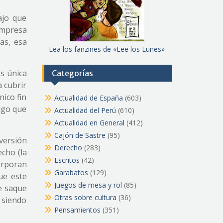
ajo que
empresa
as, esa
Lea los fanzines de «Lee los Lunes»
es única
Categorías
a cubrir
nico fin
Actualidad de España
(603)
lgo que
Actualidad del Perú
(610)
Actualidad en General
(412)
Cajón de Sastre
(95)
nversión
Derecho
(283)
echo (la
Escritos
(42)
orporan
Garabatos
(129)
ue este
Juegos de mesa y rol
(85)
e saque
Otras sobre cultura
(36)
e siendo
Pensamientos
(351)