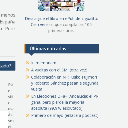
o menos
Descargue el libro en ePub de «Igualito:
 España
Cien veces»
, que compila las 100
a. Peor
primeras tiras.
Últimas entradas
In memoriam
tado?
A vueltas con el SMI (otra vez)
Colaboración en NT: Keiko Fujimori
y Roberto Sánchez pasan a segunda
Est
vuelta
e
En Elecciones D=a=: Andalucía: el PP
siti
gana, pero pierde la mayoría
o
absoluta (99,9 % escrutado)
usa
Aki
Primero de mayo (enlace a pódcast)
sm
et