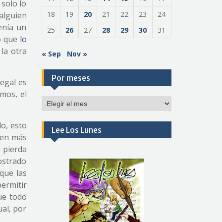
 solo lo
18
19
20
21
22
23
24
 alguien
enía un
25
26
27
28
29
30
31
so que
lo
 la otra
« Sep
Nov »
Por meses
egal es
mos, el
Por
meses
o, esto
Lee Los Lunes
jen más
 pierda
ostrado
que las
ermitir
ue todo
ual, por