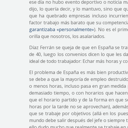
ese día no hubo evento deportivo o noticia má
dijo, lo quería decir, y lo mantuvo, sino que 
que ha quebrado empresas incluso incurrien
factor trabajo más barato que su competencia
garantizaba «personalmente»
). No es el pri
orilla que nosotros, los asalariados.
Díaz Ferrán se queja de que en España se tra
de 40, luego los convenios dicen lo que les 
ideal de todo trabajador: Echar más horas y co
El problema de España es más bien productivo
se debe a que la mayoría de empleo destruido
o menos horas, incluso pasa en gran medida 
demasiado tiempo, o con horarios que hacen
que el horario partido y de la forma en que 
horas por la tarde no se aprovechan), además
que se trabaje por objetivos (allá en los pu
mundo debe salir después del jefe o siempre t
ello dudo mucho que realmente se trabaje en 