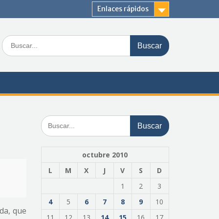
Enlaces rápidos
Buscar:
Buscar:
octubre 2010
L
M
X
J
V
S
D
1
2
3
4
5
6
7
8
9
10
ada, que
11
12
13
14
15
16
17