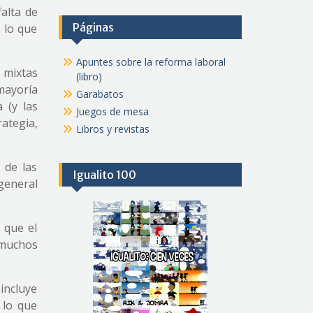
falta de
Páginas
 lo que
Apuntes sobre la reforma laboral
 mixtas
(libro)
 mayoría
Garabatos
 (y las
Juegos de mesa
rategia,
Libros y revistas
 de las
Igualito 100
general
 que el
 muchos
 incluye
 lo que