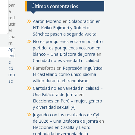
par
Últimos comentarios
a
red
Aarón Moreno
en
Colaboración en
ucir
NT: Keiko Fujimori y Roberto
el
Sánchez pasan a segunda vuelta
spa
No es por quienes votaron por otro
m.
partido, es por quienes votaron en
Apr
blanco – Una Bitácora de Jomra
en
end
Cantidad no es variedad ni calidad
e
Pamisforos
en
Represión lingüística:
có
El castellano como único idioma
mo
válido durante el franquismo
se
Cantidad no es variedad ni calidad –
Una Bitácora de Jomra
en
Elecciones en Perú – mujer, género
y diversidad sexual (V)
Jugando con los resultados de CyL
de 2026 – Una Bitácora de Jomra
en
Elecciones en Castilla y León:
continúa la hegemonía de la