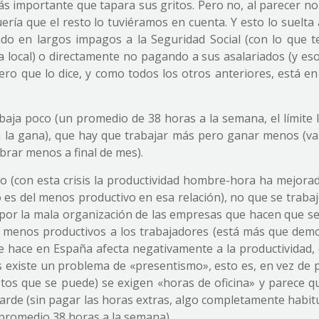
s importante que tapara sus gritos. Pero no, al parecer no
quería que el resto lo tuviéramos en cuenta. Y esto lo suelta
do en largos impagos a la Seguridad Social (con lo que t
 local) o directamente no pagando a sus asalariados (y e
mero que lo dice, y como todos los otros anteriores, está en
baja poco (un promedio de 38 horas a la semana, el límite l
da la gana), que hay que trabajar más pero ganar menos (va
brar menos a final de mes).
 (con esta crisis la productividad hombre-hora ha mejorad
 es del menos productivo en esa relación), no que se traba
por la mala organización de las empresas que hacen que se
 menos productivos a los trabajadores (está más que dem
se hace en España afecta negativamente a la productividad, 
 existe un problema de «presentismo», esto es, en vez de p
estos que se puede) se exigen «horas de oficina» y parece q
arde (sin pagar las horas extras, algo completamente habit
promedio 38 horas a la semana).