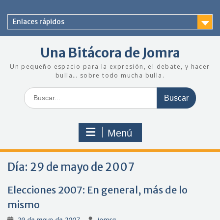
Saltar
al
Enlaces rápidos
contenido
Una Bitácora de Jomra
Un pequeño espacio para la expresión, el debate, y hacer
bulla… sobre todo mucha bulla.
Buscar:
Menú
Día:
29 de mayo de 2007
Elecciones 2007: En general, más de lo
mismo
29 de mayo de 2007
Jomra