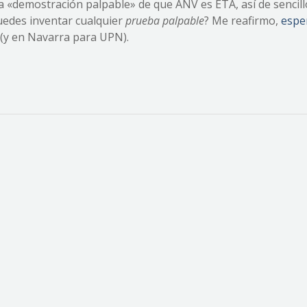
a «demostración palpable» de que ANV es ETA, así de sencill
puedes inventar cualquier
prueba palpable
? Me reafirmo,
espe
(y en Navarra para UPN).