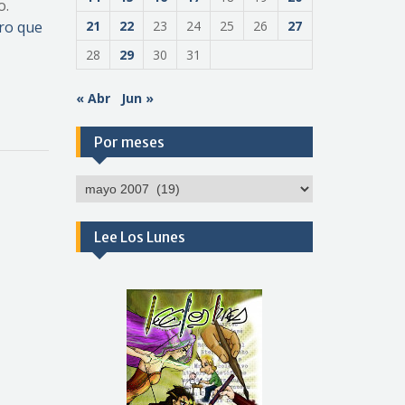
o.
ro que
21
22
23
24
25
26
27
28
29
30
31
« Abr
Jun »
Por meses
Por
meses
Lee Los Lunes