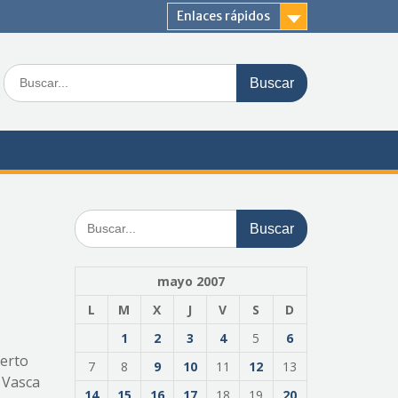
Enlaces rápidos
Buscar:
Buscar:
mayo 2007
L
M
X
J
V
S
D
1
2
3
4
5
6
berto
7
8
9
10
11
12
13
a Vasca
14
15
16
17
18
19
20