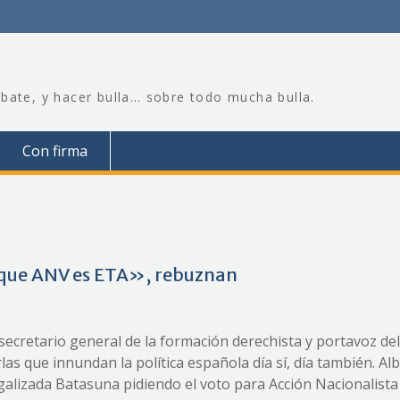
bate, y hacer bulla… sobre todo mucha bulla.
Con firma
 que ANV es ETA», rebuznan
ecretario general de la formación derechista y portavoz del
as que innundan la política española día sí, día también. Al
legalizada Batasuna pidiendo el voto para Acción Nacionalist