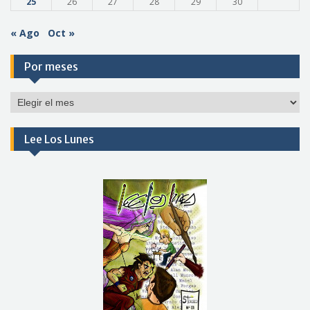
25
26
27
28
29
30
« Ago
Oct »
Por meses
Por
meses
Lee Los Lunes