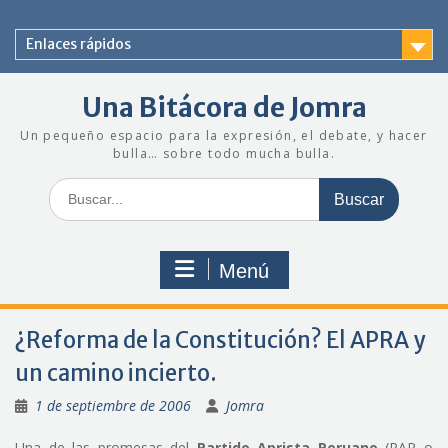
Saltar
al
Enlaces rápidos
contenido
Una Bitácora de Jomra
Un pequeño espacio para la expresión, el debate, y hacer
bulla… sobre todo mucha bulla.
Buscar:
Menú
¿Reforma de la Constitución? El APRA y
un camino incierto.
1 de septiembre de 2006
Jomra
Una de las promesas del
Partido Aprista Peruano
(PAP o