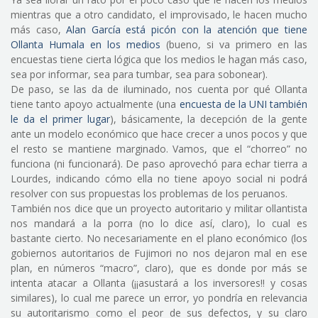
mientras que a otro candidato, el improvisado, le hacen mucho
más caso,
Alan García está picón con la atención que tiene
Ollanta Humala en los medios
(bueno, si va primero en las
encuestas tiene cierta lógica que los medios le hagan más caso,
sea por informar, sea para tumbar, sea para sobonear).
De paso, se las da de iluminado, nos cuenta por qué Ollanta
tiene tanto apoyo actualmente (una
encuesta de la UNI también
le da el primer lugar
), básicamente, la decepción de la gente
ante un modelo económico que hace crecer a unos pocos y que
el resto se mantiene marginado. Vamos, que el “chorreo” no
funciona (ni funcionará). De paso aprovechó para echar tierra a
Lourdes, indicando cómo ella no tiene apoyo social ni podrá
resolver con sus propuestas los problemas de los peruanos.
También nos dice que un proyecto autoritario y militar ollantista
nos mandará a la porra (no lo dice así, claro), lo cual es
bastante cierto. No necesariamente en el plano económico (los
gobiernos autoritarios de Fujimori no nos dejaron mal en ese
plan, en números “macro”, claro), que es donde por más se
intenta atacar a Ollanta (¡¡asustará a los inversores!! y cosas
similares), lo cual me parece un error, yo pondría en relevancia
su autoritarismo como el peor de sus defectos, y su claro