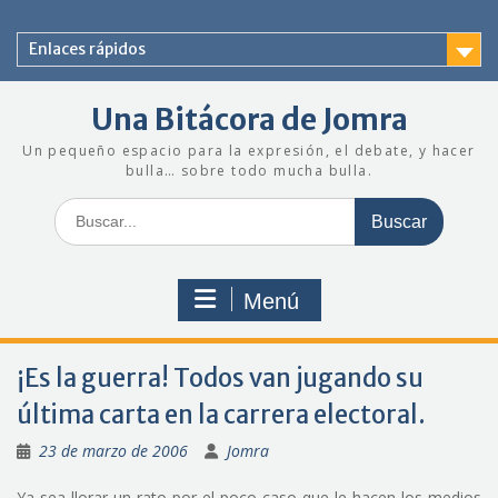
Saltar
al
Enlaces rápidos
contenido
Una Bitácora de Jomra
Un pequeño espacio para la expresión, el debate, y hacer
bulla… sobre todo mucha bulla.
Buscar:
Menú
¡Es la guerra! Todos van jugando su
última carta en la carrera electoral.
23 de marzo de 2006
Jomra
Ya sea llorar un rato por el poco caso que le hacen los medios