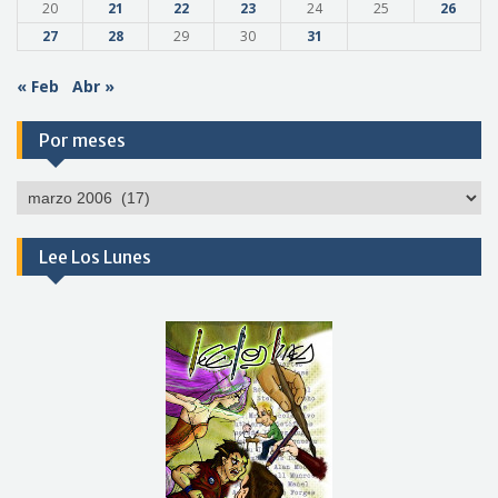
20
21
22
23
24
25
26
27
28
29
30
31
« Feb
Abr »
Por meses
Por
meses
Lee Los Lunes