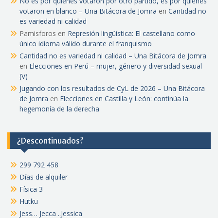
No es por quienes votaron por otro partido, es por quienes
votaron en blanco – Una Bitácora de Jomra
en
Cantidad no
es variedad ni calidad
Pamisforos
en
Represión lingüística: El castellano como
único idioma válido durante el franquismo
Cantidad no es variedad ni calidad – Una Bitácora de Jomra
en
Elecciones en Perú – mujer, género y diversidad sexual
(V)
Jugando con los resultados de CyL de 2026 – Una Bitácora
de Jomra
en
Elecciones en Castilla y León: continúa la
hegemonía de la derecha
¿Descontinuados?
299 792 458
Días de alquiler
Física 3
Hutku
Jess… Jecca ..Jessica