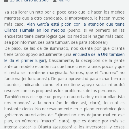
Ya sea llorar un rato por el poco caso que le hacen los medios
mientras que a otro candidato, el improvisado, le hacen mucho
más caso,
Alan García está picón con la atención que tiene
Ollanta Humala en los medios
(bueno, si va primero en las
encuestas tiene cierta lógica que los medios le hagan más caso,
sea por informar, sea para tumbar, sea para sobonear).
De paso, se las da de iluminado, nos cuenta por qué Ollanta
tiene tanto apoyo actualmente (una
encuesta de la UNI también
le da el primer lugar
), básicamente, la decepción de la gente
ante un modelo económico que hace crecer a unos pocos y que
el resto se mantiene marginado. Vamos, que el “chorreo” no
funciona (ni funcionará). De paso aprovechó para echar tierra a
Lourdes, indicando cómo ella no tiene apoyo social ni podrá
resolver con sus propuestas los problemas de los peruanos.
También nos dice que un proyecto autoritario y militar ollantista
nos mandará a la porra (no lo dice así, claro), lo cual es
bastante cierto. No necesariamente en el plano económico (los
gobiernos autoritarios de Fujimori no nos dejaron mal en ese
plan, en números “macro”, claro), que es donde por más se
intenta atacar a Ollanta (¡¡asustará a los inversores!! y cosas