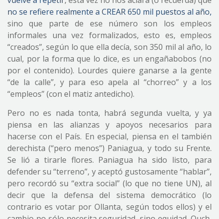
vuelve a repetir
, esta vez no nos aclara (o recuerda) que
no se refiere realmente a CREAR 650 mil puestos al año
,
sino que parte de ese número son los empleos
informales una vez formalizados, esto es, empleos
“creados”, según lo que ella decía, son 350 mil al año, lo
cual, por la forma que lo dice, es un engañabobos (no
por el contenido). Lourdes quiere ganarse a la gente
“de la calle”, y para eso apela al “chorreo” y a los
“empleos” (con el matiz antedicho).
Pero no es nada tonta, habrá segunda vuelta, y ya
piensa en las alianzas y apoyos necesarios para
hacerse con el País. En especial, piensa en el también
derechista (“pero menos”) Paniagua, y todo su Frente.
Se lió a tirarle flores. Paniagua ha sido listo, para
defender su “terreno”, y aceptó gustosamente “hablar”,
pero recordó su “extra social” (lo que no tiene UN), al
decir que la defensa del sistema democrático (lo
contrario es votar por Ollanta, según todos ellos) y el
cambio no sólo necesita seguridad, sino equidad. Ouch,