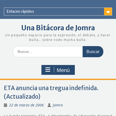
Saltar
al
Enlaces rápidos
contenido
Una Bitácora de Jomra
Un pequeño espacio para la expresión, el debate, y hacer
bulla… sobre todo mucha bulla.
Buscar:
Menú
ETA anuncia una tregua indefinida.
(Actualizado)
22 de marzo de 2006
Jomra
La banda terrorista ETA, o Movimiento de Liberación Nacional