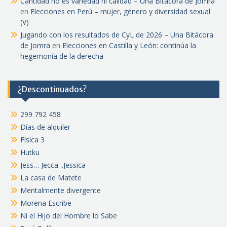
Cantidad no es variedad ni calidad – Una Bitácora de Jomra
en
Elecciones en Perú – mujer, género y diversidad sexual
(V)
Jugando con los resultados de CyL de 2026 – Una Bitácora
de Jomra
en
Elecciones en Castilla y León: continúa la
hegemonía de la derecha
¿Descontinuados?
299 792 458
Días de alquiler
Física 3
Hutku
Jess… Jecca ..Jessica
La casa de Matete
Mentalmente divergente
Morena Escribe
Ni el Hijo del Hombre lo Sabe