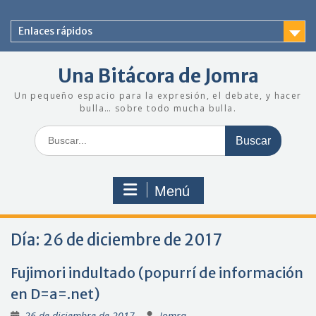
Saltar
al
Enlaces rápidos
contenido
Una Bitácora de Jomra
Un pequeño espacio para la expresión, el debate, y hacer
bulla… sobre todo mucha bulla.
Buscar:
Menú
Día:
26 de diciembre de 2017
Fujimori indultado (popurrí de información
en D=a=.net)
26 de diciembre de 2017
Jomra