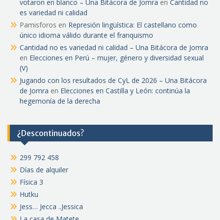
votaron en blanco – Una Bitácora de Jomra
en
Cantidad no
es variedad ni calidad
Pamisforos
en
Represión lingüística: El castellano como
único idioma válido durante el franquismo
Cantidad no es variedad ni calidad – Una Bitácora de Jomra
en
Elecciones en Perú – mujer, género y diversidad sexual
(V)
Jugando con los resultados de CyL de 2026 – Una Bitácora
de Jomra
en
Elecciones en Castilla y León: continúa la
hegemonía de la derecha
¿Descontinuados?
299 792 458
Días de alquiler
Física 3
Hutku
Jess… Jecca ..Jessica
La casa de Matete