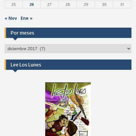
25
26
27
28
29
30
31
« Nov
Ene »
Por meses
Por
meses
Lee Los Lunes