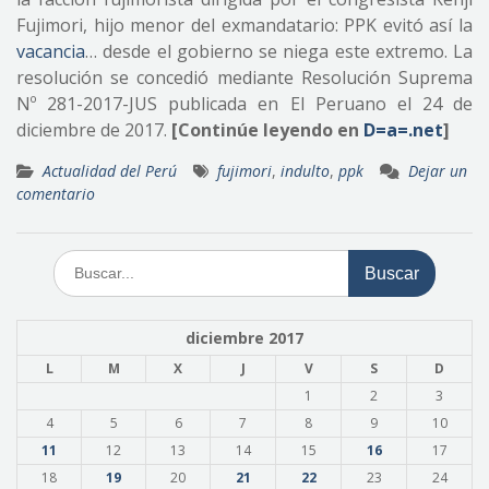
Fujimori, hijo menor del exmandatario: PPK evitó así la
vacancia
… desde el gobierno se niega este extremo. La
resolución se concedió mediante Resolución Suprema
Nº 281-2017-JUS publicada en El Peruano el 24 de
diciembre de 2017.
[Continúe leyendo en
D=a=.net
]
Actualidad del Perú
fujimori
,
indulto
,
ppk
Dejar un
comentario
Buscar:
diciembre 2017
L
M
X
J
V
S
D
1
2
3
4
5
6
7
8
9
10
11
12
13
14
15
16
17
18
19
20
21
22
23
24