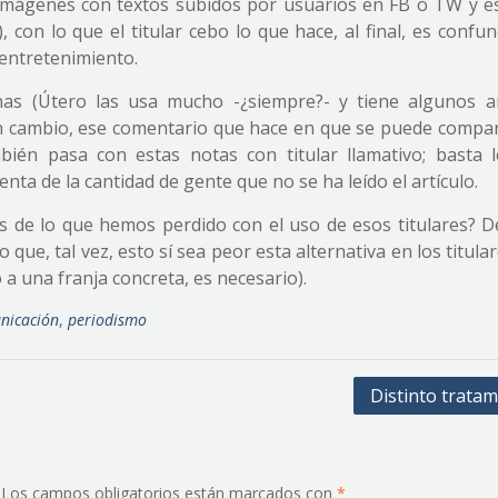
 imágenes con textos subidos por usuarios en FB o TW y e
 con lo que el titular cebo lo que hace, al final, es confu
entretenimiento.
as (Útero las usa mucho -¿siempre?- y tiene algunos ar
en cambio, ese comentario que hace en que se puede compar
mbién pasa con estas notas con titular llamativo; basta l
ta de la cantidad de gente que no se ha leído el artículo.
 de lo que hemos perdido con el uso de esos titulares? De
ue, tal vez, esto sí sea peor esta alternativa en los titular
a una franja concreta, es necesario).
nicación
,
periodismo
Distinto tratam
Los campos obligatorios están marcados con
*