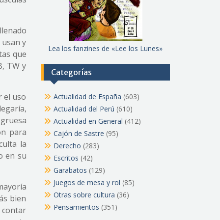
 llenado
e usan y
Lea los fanzines de «Lee los Lunes»
tas que
B, TW y
Categorías
r el uso
Actualidad de España
(603)
legaría,
Actualidad del Perú
(610)
 gruesa
Actualidad en General
(412)
ón para
Cajón de Sastre
(95)
ulta la
Derecho
(283)
o en su
Escritos
(42)
Garabatos
(129)
Juegos de mesa y rol
(85)
 mayoría
Otras sobre cultura
(36)
ás bien
Pensamientos
(351)
é contar