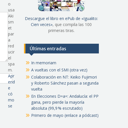
o
usa
Aki
Descargue el libro en ePub de «Igualito:
sm
Cien veces»
, que compila las 100
et
primeras tiras.
par
a
red
Últimas entradas
ucir
el
In memoriam
spa
m.
A vueltas con el SMI (otra vez)
Apr
Colaboración en NT: Keiko Fujimori
end
y Roberto Sánchez pasan a segunda
e
vuelta
có
En Elecciones D=a=: Andalucía: el PP
mo
gana, pero pierde la mayoría
se
absoluta (99,9 % escrutado)
Primero de mayo (enlace a pódcast)