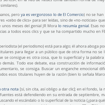
similares).
ruanos, pero
ya es vergonzoso lo de El Comercio
) no se han
s «cebo de clics» para ser leídas, sino de «no-noticias» qu
e unos meses del genial JR Mora
lo resumía genial
. Esas no
acias a todos esos clics y que se ha compartido mucho en F
eriodista (el periodismo) está para algo; él ahora aboga po
itulares para llegar a un público que de otra forma no se l
e se consigue es otra cosa, que lo superficial y la palabra
o demás. Todo ese debate, esa construcción de informaci
gumentario, se consiga. Buscar un enganche emocional dific
todos esos titulares huyen de la razón (bien lo señala Marc
 otra nota
[sí, sin cita, así obligo a dar clic]; en el fondo, la
Sifuentes está defendiendo en su entrada de septiembre, m
uscando el escándalo o lo superficial de la noticia (¿para qu