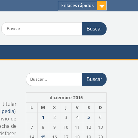
Enlaces rápidos
Buscar:
Buscar:
diciembre 2015
titular
L
M
X
J
V
S
D
ipedia
):
1
2
3
4
5
6
nvío de
recha de
7
8
9
10
11
12
13
tisfacer
14
15
16
17
18
19
20