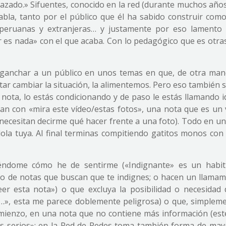
enlazado.» Sifuentes, conocido en la red (durante muchos añ
bla, tanto por el público que él ha sabido construir como
 peruanas y extranjeras… y justamente por eso lamento
r es nada» con el que acaba. Con lo pedagógico que es otras
nganchar a un público en unos temas en que, de otra man
ntar cambiar la situación, la alimentemos. Pero eso también s
nota, lo estás condicionando y de paso le estás llamando id
an con «mira este vídeo/estas fotos», una nota que es un 
 necesitan decirme qué hacer frente a una foto). Todo en un
la tuya. Al final terminas compitiendo gatitos monos con 
ciéndome cómo he de sentirme («Indignante» es un habit
po de notas que buscan que te indignes; o hacen un llamam
eer esta nota») o que excluya la posibilidad o necesidad
e…», esta me parece doblemente peligrosa) o que, simpleme
omienzo, en una nota que no contiene más información (est
res serios»; en la Red de Redes toma también forma de may