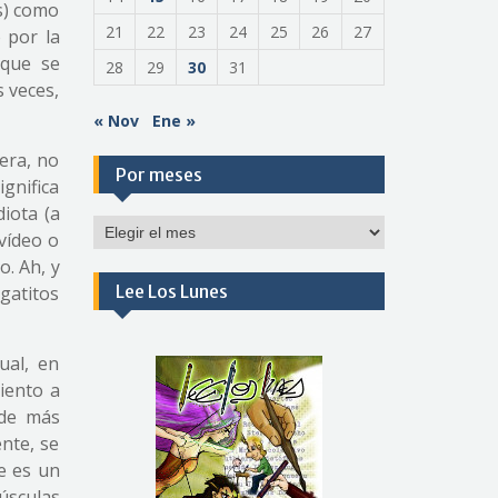
os) como
21
22
23
24
25
26
27
 por la
 que se
28
29
30
31
 veces,
« Nov
Ene »
era, no
Por meses
ignifica
iota (a
Por
vídeo o
meses
o. Ah, y
Lee Los Lunes
gatitos
ual, en
iento a
 de más
nte, se
e es un
úsculas