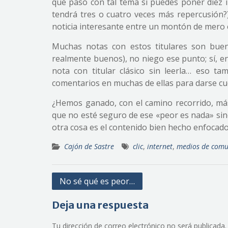
qué pasó con tal tema si puedes poner diez
tendrá tres o cuatro veces más repercusión?),
noticia interesante entre un montón de mero 
Muchas notas con estos titulares son buen
realmente buenos), no niego ese punto; sí, 
nota con titular clásico sin leerla… eso ta
comentarios en muchas de ellas para darse cuen
¿Hemos ganado, con el camino recorrido, más
que no esté seguro de ese «peor es nada» sino q
otra cosa es el contenido bien hecho enfocado 
Cajón de Sastre
clic
,
internet
,
medios de comu
Navegación
No sé qué es peor…
de
Deja una respuesta
entradas
Tu dirección de correo electrónico no será publicada.