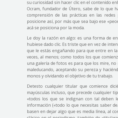
su curiosidad sin hacer clic en el contenido 
Ocram, fundador de Útero, sabe de lo que ha
comprensión de las prácticas en las redes
posicione así, por más que sea bajo ese «peo
acá se posiciona por la moda.
Le doy la razón en algo: es una forma de e
hubiese dado clic. Es triste que en vez de inte
que le estás engañando para que entre en la 
veces, al menos; como todos los que comienz
una galería de fotos es para que los mire, no
maleducando, aceptando su pereza y haciéndo
monos y olvidando el objetivo de tu trabajo.
Detesto cualquier titular que comience di
mayúsculas incluso, que precede cualquier ti
«todos los que se indignan con tal deben l
información («todo lo que necesitas saber d
basen en dejar algo que es media línea, al c
clásico en el periodismo, también de «titula