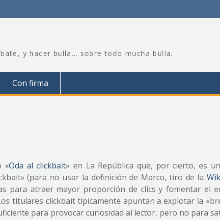
bate, y hacer bulla… sobre todo mucha bulla.
Con firma
ó «
Oda al clickbait
» en La República que, por cierto, es un 
ickbait» (para no usar la definición de Marco, tiro de la
Wik
tas para atraer mayor proporción de clics y fomentar el e
 Los titulares clickbait típicamente apuntan a explotar la «b
iciente para provocar curiosidad al lector, pero no para sa