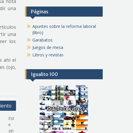
sa nota
ndir una
Páginas
Apuntes sobre la reforma laboral
tículos
(libro)
tir una
Garabatos
eer los
Juegos de mesa
Libros y revistas
 ahí el
es (ojo,
Igualito 100
iento
Est
e
siti