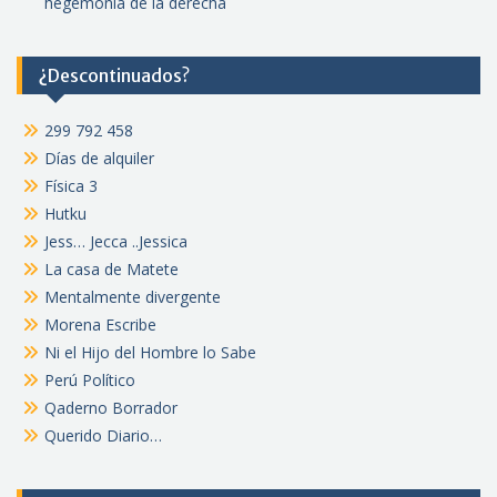
hegemonía de la derecha
¿Descontinuados?
299 792 458
Días de alquiler
Física 3
Hutku
Jess… Jecca ..Jessica
La casa de Matete
Mentalmente divergente
Morena Escribe
Ni el Hijo del Hombre lo Sabe
Perú Político
Qaderno Borrador
Querido Diario…