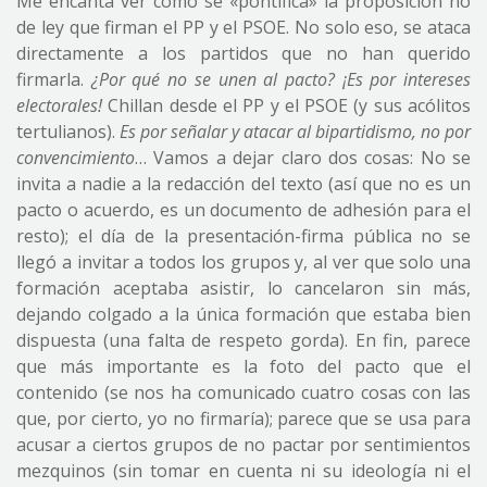
Me encanta ver cómo se «pontifica» la proposición no
de ley que firman el PP y el PSOE. No solo eso, se ataca
directamente a los partidos que no han querido
firmarla.
¿Por qué no se unen al pacto? ¡Es por intereses
electorales!
Chillan desde el PP y el PSOE (y sus acólitos
tertulianos).
Es por señalar y atacar al bipartidismo, no por
convencimiento
… Vamos a dejar claro dos cosas: No se
invita a nadie a la redacción del texto (así que no es un
pacto o acuerdo, es un documento de adhesión para el
resto); el día de la presentación-firma pública no se
llegó a invitar a todos los grupos y, al ver que solo una
formación aceptaba asistir, lo cancelaron sin más,
dejando colgado a la única formación que estaba bien
dispuesta (una falta de respeto gorda). En fin, parece
que más importante es la foto del pacto que el
contenido (se nos ha comunicado cuatro cosas con las
que, por cierto, yo no firmaría); parece que se usa para
acusar a ciertos grupos de no pactar por sentimientos
mezquinos (sin tomar en cuenta ni su ideología ni el