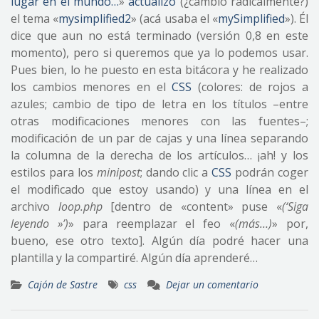
lugar en el mundo…
»
actualizó
(¿cambió radicalmente?)
el tema «
mysimplified2
» (acá usaba el «
mySimplified
»). Él
dice que aun no está terminado (versión 0,8 en este
momento), pero si queremos que ya lo podemos usar.
Pues bien, lo he puesto en esta bitácora y he realizado
los cambios menores en el
CSS
(colores: de rojos a
azules; cambio de tipo de letra en los títulos –entre
otras modificaciones menores con las fuentes–;
modificación de un par de cajas y una línea separando
la columna de la derecha de los artículos… ¡ah! y los
estilos para los
minipost
; dando clic a
CSS
podrán coger
el modificado que estoy usando) y una línea en el
archivo
loop.php
[dentro de «content» puse «
(‘Siga
leyendo »’)
» para reemplazar el feo «
(más…)
» por,
bueno, ese otro texto]. Algún día podré hacer una
plantilla y la compartiré. Algún día aprenderé…
Cajón de Sastre
css
Dejar un comentario