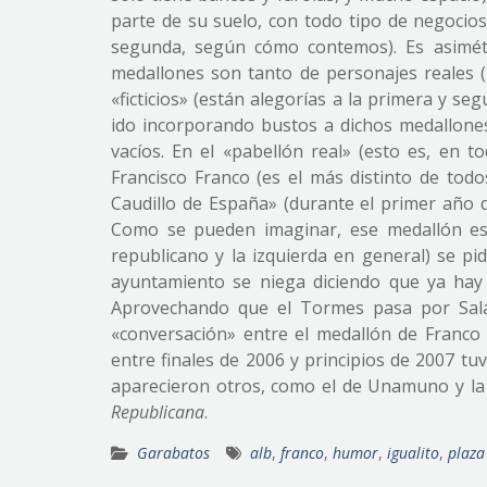
parte de su suelo, con todo tipo de negocios
segunda, según cómo contemos). Es asimétri
medallones son tanto de personajes reales 
«ficticios» (están alegorías a la primera y se
ido incorporando bustos a dichos medallones
vacíos. En el «pabellón real» (esto es, en t
Francisco Franco (es el más distinto de tod
Caudillo de España» (durante el primer año d
Como se pueden imaginar, ese medallón es
republicano y la izquierda en general) se pi
ayuntamiento se niega diciendo que ya hay 
Aprovechando que el Tormes pasa por Sa
«conversación» entre el medallón de Franco y
entre finales de 2006 y principios de 2007 t
aparecieron otros, como el de Unamuno y la 
Republicana
.
Garabatos
alb
,
franco
,
humor
,
igualito
,
plaza