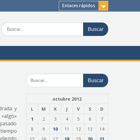
Enlaces rápidos
Buscar:
Buscar:
octubre 2012
drada y
L
M
X
J
V
S
D
n «algo»
1
2
3
4
5
6
7
l pasado
8
9
10
11
12
13
14
 tiempo
vadiendo
15
16
17
18
19
20
21