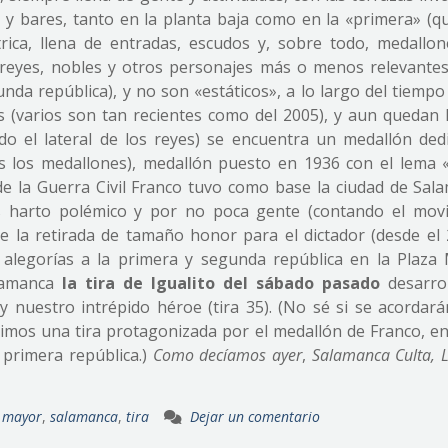
 y bares, tanto en la planta baja como en la «primera» (qu
ca, llena de entradas, escudos y, sobre todo, medallon
(reyes, nobles y otros personajes más o menos relevante
gunda república), y no son «estáticos», a lo largo del tiemp
 (varios son tan recientes como del 2005), y aun quedan 
odo el lateral de los reyes) se encuentra un medallón ded
os los medallones), medallón puesto en 1936 con el lema 
e la Guerra Civil Franco tuvo como base la ciudad de Sala
 harto polémico y por no poca gente (contando el mov
de la retirada de tamaño honor para el dictador (desde el 
alegorías a la primera y segunda república en la Plaza 
lamanca
la tira de Igualito del sábado pasado
desarro
 nuestro intrépido héroe (tira 35). (No sé si se acordará
uvimos una tira protagonizada por el medallón de Franco, e
primera república.)
Como decíamos ayer
,
Salamanca Culta, 
 mayor
,
salamanca
,
tira
Dejar un comentario