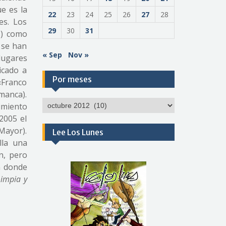
e es la
22
23
24
25
26
27
28
es. Los
29
30
31
s) como
o se han
« Sep
Nov »
lugares
icado a
Por meses
«Franco
manca).
Por
imiento
meses
2005 el
Mayor).
Lee Los Lunes
lla una
n, pero
n donde
Limpia y