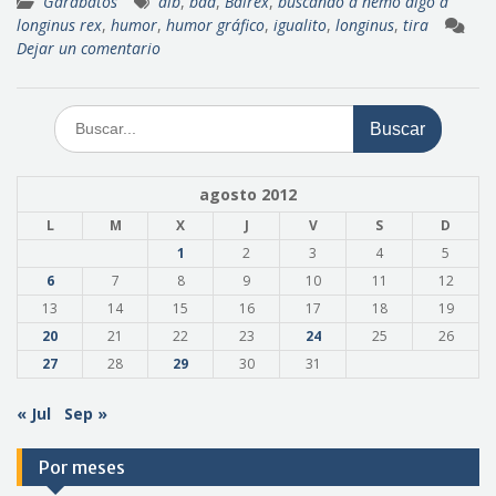
Garabatos
alb
,
bad
,
Balrex
,
buscando a nemo digo a
longinus rex
,
humor
,
humor gráfico
,
igualito
,
longinus
,
tira
Dejar un comentario
Buscar:
agosto 2012
L
M
X
J
V
S
D
1
2
3
4
5
6
7
8
9
10
11
12
13
14
15
16
17
18
19
20
21
22
23
24
25
26
27
28
29
30
31
« Jul
Sep »
Por meses