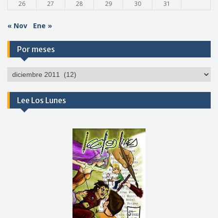
26
27
28
29
30
31
« Nov
Ene »
Por meses
Por
meses
Lee Los Lunes