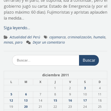
cerrarse) y el paro, se suponía, iba a continuar, pero el
gobierno jugó su carta: Estado de Emergencia (y por el
plazo máximo: 60 días). Fujimoristas y apristas aplauden
la medida…
Siga leyendo…
Actualidad del Perú
cajamarca
,
criminalización
,
humala
,
minas
,
paro
Dejar un comentario
Buscar:
diciembre 2011
L
M
X
J
V
S
D
1
2
3
4
5
6
7
8
9
10
11
12
13
14
15
16
17
18
19
20
21
22
23
24
25