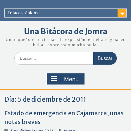
Saltar
al
Enlaces rápidos
contenido
Una Bitácora de Jomra
Un pequeño espacio para la expresión, el debate, y hacer
bulla… sobre todo mucha bulla.
Buscar:
Menú
Día:
5 de diciembre de 2011
Estado de emergencia en Cajamarca, unas
notas breves
5 de diciembre de 2011
Jomra