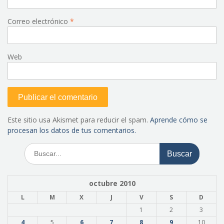
Correo electrónico
*
Web
Este sitio usa Akismet para reducir el spam.
Aprende cómo se
procesan los datos de tus comentarios.
Buscar:
octubre 2010
L
M
X
J
V
S
D
1
2
3
4
5
6
7
8
9
10