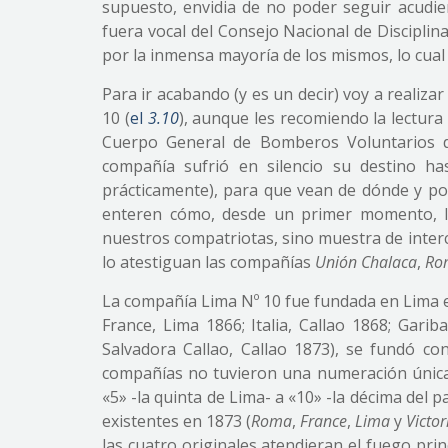
supuesto, envidia de no poder seguir acudi
fuera vocal del Consejo Nacional de Discipli
por la inmensa mayoría de los mismos, lo cual 
Para ir acabando (y es un decir) voy a realiz
10 (
el
3.10
), aunque les recomiendo la lectura
Cuerpo General de Bomberos Voluntarios d
compañía sufrió en silencio su destino ha
prácticamente), para que vean de dónde y po
enteren cómo, desde un primer momento, l
nuestros compatriotas, sino muestra de interc
lo atestiguan las compañías
Unión Chalaca
,
Ro
La compañía Lima Nº 10 fue fundada en Lima e
France, Lima 1866; Italia, Callao 1868; Gariba
Salvadora Callao, Callao 1873), se fundó c
compañías no tuvieron una numeración única
«5» -la quinta de Lima- a «10» -la décima del 
existentes en 1873 (
Roma
,
France
,
Lima
y
Victor
las cuatro originales atendieran el fuego prin