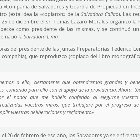
na «Compañía de Salvadores y Guardia de Propiedad en Ince
ro (esta idea la «copiaron» de la
Salvadora Callao
). Las re
l 25 de diciembre el sr. Tomás Lázaro Morales organizó la 
embecke como presidente de las mismas, y se continuó un
ue nació la
Salvadora Lima
.
bras del presidente de las Juntas Preparatorias, Federico L
a compañía), que reproduzco (copiado del libro monográfic
nemos a ello, ciertamente que obtendremos grandes y bené
s; contando para ello con el apoyo de la providencia. Ahora, t
r el honor que me habéis conferido al elegirme vuestro 
ealizadas vuestras miras; que trabajaré por el progreso de
mplir vuestras deliberaciones y reglamento»
el 26 de febrero de ese año, los Salvadores ya se enfrentar