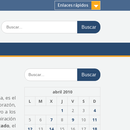
Enlaces rápidos
Buscar:
Buscar:
abril 2010
, es el
L
M
X
J
V
S
D
corazón,
1
2
3
4
o a los
iración
5
6
7
8
9
10
11
zado
, el
12
13
14
15
16
17
18