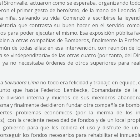
tel Sironvalle, actuaron como se esperaba, organizando todo
eron el primer gesto de heroísmo, de la mano de Leoncio B
a niña, salvando su vida. Comenzó a escribirse la leyend
storia que contrasta su buen hacer en el servicio como
os para poder ejecutar el mismo. Esa exposición pública fa
bien a otras compañías de Bomberos, finalmente la Prefec
mún de todas ellas; en esa intervención, con reunión de lo
 se «independizaría» de las otras cuatro (por tanto, del Di
 ya no necesitaba órdenes de otros superiores para real
la
Salvadora Lima
no todo era felicidad y trabajo en equipo,
l punto que hasta Federico Lembecke, Comandante de la
te división interna y muchos de sus miembros abandon
sma y finalmente decidieron fundar otra compañía de bombe
 fuertes problemas económicos (por la merma de los i
s), con la creciente necesidad de fondos y de un local prop
 gobierno para que les cediera el uso y disfrute de un
nseguir los fondos necesarios para rehabilitar el inmueble