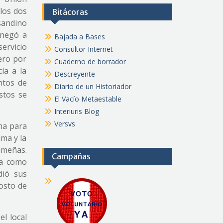
los dos
Bitácoras
sandino
 negó a
Bajada a Bases
ervicio
Consultor Internet
ero por
Cuaderno de borrador
ía a la
Descreyente
ntos de
Diario de un Historiador
stos se
El Vacío Metaestable
Interiuris Blog
Versvs
ma para
ima y la
imeñas.
Campañas
ma como
dió sus
gosto de
el local