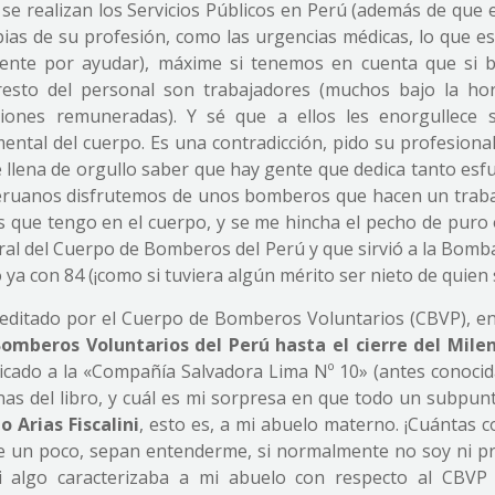
e realizan los Servicios Públicos en Perú (además de que 
as de su profesión, como las urgencias médicas, lo que es
ente por ayudar), máxime si tenemos en cuenta que si b
resto del personal son trabajadores (muchos bajo la ho
ones remuneradas). Y sé que a ellos les enorgullece 
ental del cuerpo. Es una contradicción, pido su profesional
me llena de orgullo saber que hay gente que dedica tanto esf
 peruanos disfrutemos de unos bomberos que hacen un trab
os que tengo en el cuerpo, y se me hincha el pecho de puro 
al del Cuerpo de Bomberos del Perú y que sirvió a la Bomb
 ya con 84 (¡como si tuviera algún mérito ser nieto de quien s
 editado por el Cuerpo de Bomberos Voluntarios (CBVP), e
omberos Voluntarios del Perú hasta el cierre del Mile
icado a la «Compañía Salvadora Lima Nº 10» (antes conoci
as del libro, y cuál es mi sorpresa en que todo un subpunt
Arias Fiscalini
, esto es, a mi abuelo materno. ¡Cuántas c
ce un poco, sepan entenderme, si normalmente no soy ni p
i algo caracterizaba a mi abuelo con respecto al CBVP