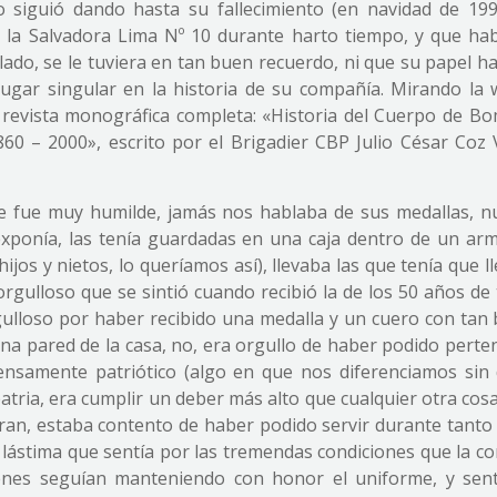
 siguió dando hasta su fallecimiento (en navidad de 199
la Salvadora Lima Nº 10 durante harto tiempo, y que hab
lado, se le tuviera en tan buen recuerdo, ni que su papel h
gar singular en la historia de su compañía. Mirando la 
revista monográfica completa: «Historia del Cuerpo de B
1860 – 2000», escrito por el Brigadier CBP Julio César Coz 
re fue muy humilde, jamás nos hablaba de sus medallas, n
xponía, las tenía guardadas en una caja dentro de un arma
jos y nietos, lo queríamos así), llevaba las que tenía que l
o orgulloso que se sintió cuando recibió la de los 50 años de
gulloso por haber recibido una medalla y un cuero con tan 
na pared de la casa, no, era orgullo de haber podido perten
nsamente patriótico (algo en que nos diferenciamos sin 
atria, era cumplir un deber más alto que cualquier otra co
aran, estaba contento de haber podido servir durante tanto
la lástima que sentía por las tremendas condiciones que la 
enes seguían manteniendo con honor el uniforme, y sent