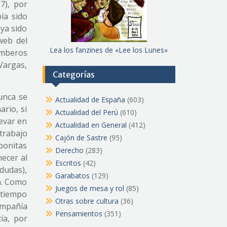
7), por
ía sido
aya sido
web del
Lea los fanzines de «Lee los Lunes»
omberos
Vargas,
Categorías
unca se
Actualidad de España
(603)
rio, si
Actualidad del Perú
(610)
levar en
Actualidad en General
(412)
 trabajo
Cajón de Sastre
(95)
bonitas
Derecho
(283)
ecer al
Escritos
(42)
dudas),
Garabatos
(129)
sa. Como
Juegos de mesa y rol
(85)
 tiempo
Otras sobre cultura
(36)
compañía
Pensamientos
(351)
ía, por