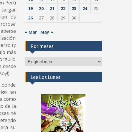
en Perú
19
20
21
22
23
24
25
 cargar
ien los
26
27
28
29
30
rrorosa
saberse
« Mar
May »
ización
uerzo (y
Por meses
ajo más
orgullo
Por
a desde
meses
oy!).
Lee Los Lunes
n donde
nio
», en
da como
o de la
osas he
retendo
 era su