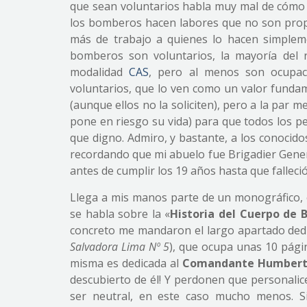
que sean voluntarios habla muy mal de cómo s
los bomberos hacen labores que no son propi
más de trabajo a quienes lo hacen simplem
bomberos son voluntarios, la mayoría del 
modalidad
CAS
, pero al menos son ocupaci
voluntarios, que lo ven como un valor fundam
(aunque ellos no la soliciten), pero a la par 
pone en riesgo su vida) para que todos los
que digno. Admiro, y bastante, a los conocid
recordando que mi abuelo fue Brigadier Gener
antes de cumplir los 19 años hasta que falleció
Llega a mis manos parte de un monográfico,
se habla sobre la «
Historia del Cuerpo de B
concreto me mandaron el largo apartado ded
Salvadora Lima Nº 5
), que ocupa unas 10 págin
misma es dedicada al
Comandante Humberto 
descubierto de él! Y perdonen que personali
ser neutral, en este caso mucho menos. S