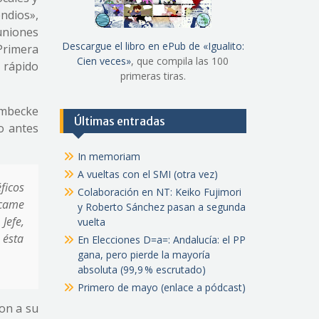
ndios»,
uniones
Descargue el libro en ePub de «Igualito:
Primera
Cien veces»
, que compila las 100
 rápido
primeras tiras.
embecke
Últimas entradas
o antes
In memoriam
A vueltas con el SMI (otra vez)
ficos
Colaboración en NT: Keiko Fujimori
ócame
y Roberto Sánchez pasan a segunda
Jefe,
vuelta
 ésta
En Elecciones D=a=: Andalucía: el PP
gana, pero pierde la mayoría
absoluta (99,9 % escrutado)
Primero de mayo (enlace a pódcast)
on a su