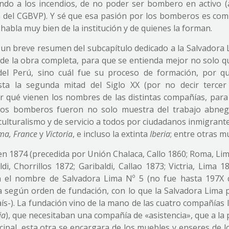
endo a los incendios, de no poder ser bombero en activo 
na del CGBVP). Y sé que esa pasión por los bomberos es com
habla muy bien de la institución y de quienes la forman.
ar un breve resumen del subcapítulo dedicado a la Salvadora
 de la obra completa, para que se entienda mejor no solo q
el Perú, sino cuál fue su proceso de formación, por q
sta la segunda mitad del Siglo XX (por no decir tercer
r qué vienen los nombres de las distintas compañías, para
os bomberos fueron no solo muestra del trabajo abne
ulturalismo y de servicio a todos por ciudadanos inmigrante
ma,
France
y
Victoria
, e incluso la extinta
Iberia
; entre otras m
n 1874 (precedida por Unión Chalaca, Callo 1860; Roma, Lim
ldi, Chorrillos 1872; Garibaldi, Callao 1873; Victria, Lima 1
on el nombre de Salvadora Lima Nº 5 (no fue hasta 197X 
 según orden de fundación, con lo que la Salvadora Lima 
país-). La fundación vino de la mano de las cuatro compañías
ia
), que necesitaban una compañía de «asistencia», que a la
cipal, esta otra se encargara de los muebles y enseres de l