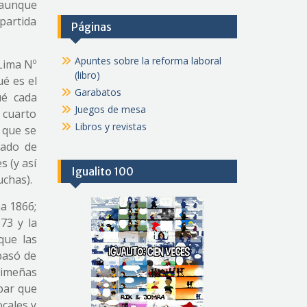
(aunque
partida
Páginas
Apuntes sobre la reforma laboral
 Lima Nº
(libro)
ué es el
Garabatos
ué cada
Juegos de mesa
 cuarto
Libros y revistas
 que se
gado de
s (y así
Igualito 100
uchas).
a 1866;
873 y la
que las
pasó de
 limeñas
 par que
ocales y