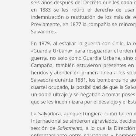
seis años después del Decreto que les daba e
en 1883 se les retiró el derecho de usar
indemnización o restitución de los más de ve
Previamente, en 1877 la compañía se reinco
Salvadores.
En 1879, al estallar la guerra con Chile, la
«Guardia Urbana» para resguardar el orden i
guerra, no solo como Guardia Urbana, sino q
Campaña, también estuvieron presentes en va
heridos y atender en primera línea a los sold
Salvadora durante 1881, los bomberos no ace
cuartel ocupado, la posibilidad de que la Sal
un doble ultraje y se negaban a tomar posesi
que se les indemnizara por el desalojo y el Esta
La Salvadora, aunque fungiera como tal en 
Internacional se sintieron agraviados, decid
sección de
Salvamento
, a lo que la Direcci
enfrentamiento entre salvadores y bomberos