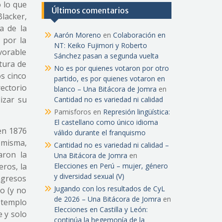
 lo que
Últimos comentarios
lacker,
a de la
Aarón Moreno
en
Colaboración en
 por la
NT: Keiko Fujimori y Roberto
vorable
Sánchez pasan a segunda vuelta
tura de
No es por quienes votaron por otro
s cinco
partido, es por quienes votaron en
rectorio
blanco – Una Bitácora de Jomra
en
izar su
Cantidad no es variedad ni calidad
Pamisforos
en
Represión lingüística:
El castellano como único idioma
 en 1876
válido durante el franquismo
 misma,
Cantidad no es variedad ni calidad –
aron la
Una Bitácora de Jomra
en
ros, la
Elecciones en Perú – mujer, género
y diversidad sexual (V)
ngresos
Jugando con los resultados de CyL
io (y no
de 2026 – Una Bitácora de Jomra
en
 templo
Elecciones en Castilla y León:
 y solo
continúa la hegemonía de la