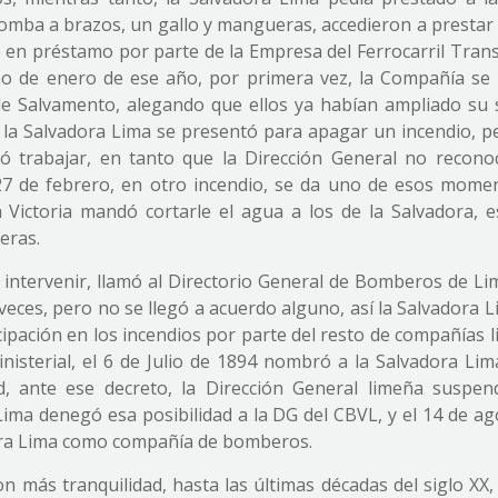
mba a brazos, un gallo y mangueras, accedieron a prestar 
ó en préstamo por parte de la Empresa del Ferrocarril Tran
o de enero de ese año, por primera vez, la Compañía se
de Salvamento, alegando que ellos ya habían ampliado su s
la Salvadora Lima se presentó para apagar un incendio, p
ó trabajar, en tanto que la Dirección General no reconoc
7 de febrero, en otro incendio, se da uno de esos mome
Victoria mandó cortarle el agua a los de la Salvadora, e
eras.
intervenir, llamó al Directorio General de Bomberos de Li
 veces, pero no se llegó a acuerdo alguno, así la Salvadora L
ipación en los incendios por parte del resto de compañías l
nisterial, el 6 de Julio de 1894 nombró a la Salvadora Li
 ante ese decreto, la Dirección General limeña suspen
 Lima denegó esa posibilidad a la DG del CBVL, y el 14 de a
dora Lima como compañía de bomberos.
 más tranquilidad, hasta las últimas décadas del siglo XX, 