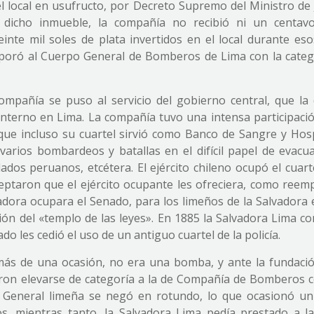
l local en usufructo, por Decreto Supremo del Ministro de J
 dicho inmueble, la compañía no recibió ni un centa
inte mil soles de plata invertidos en el local durante eso
rporó al Cuerpo General de Bomberos de Lima con la categ
 compañía se puso al servicio del gobierno central, que la 
nterno en Lima. La compañía tuvo una intensa participació
ue incluso su cuartel sirvió como Banco de Sangre y Hosp
rios bombardeos y batallas en el difícil papel de evacua
ados peruanos, etcétera. El ejército chileno ocupó el cuart
ptaron que el ejército ocupante les ofreciera, como reemp
vadora ocupara el Senado, para los limeños de la Salvadora
ón del «templo de las leyes». En 1885 la Salvadora Lima co
do les cedió el uso de un antiguo cuartel de la policía.
más de una ocasión, no era una bomba, y ante la fundació
ieron elevarse de categoría a la de Compañía de Bomberos 
ón General limeña se negó en rotundo, lo que ocasionó un
, mientras tanto, la Salvadora Lima pedía prestado a l