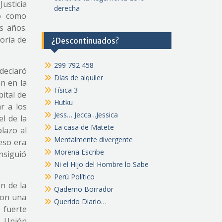
usticia
derecha
vo como
s años.
oría de
¿Descontinuados?
299 792 458
declaró
Días de alquiler
n en la
Física 3
ital de
Hutku
r a los
Jess… Jecca ..Jessica
el de la
La casa de Matete
lazo al
Mentalmente divergente
 eso era
Morena Escribe
nsiguió
Ni el Hijo del Hombre lo Sabe
Perú Político
n de la
Qaderno Borrador
con una
Querido Diario…
 fuerte
a Unión