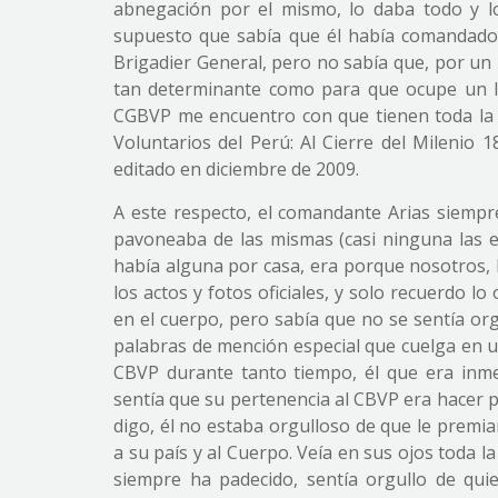
abnegación por el mismo, lo daba todo y lo
supuesto que sabía que él había comandado 
Brigadier General, pero no sabía que, por un 
tan determinante como para que ocupe un lu
CGBVP me encuentro con que tienen toda la 
Voluntarios del Perú: Al Cierre del Milenio 
editado en diciembre de 2009.
A este respecto, el comandante Arias siemp
pavoneaba de las mismas (casi ninguna las e
había alguna por casa, era porque nosotros, hi
los actos y fotos oficiales, y solo recuerdo l
en el cuerpo, pero sabía que no se sentía or
palabras de mención especial que cuelga en u
CBVP durante tanto tiempo, él que era inme
sentía que su pertenencia al CBVP era hacer p
digo, él no estaba orgulloso de que le premi
a su país y al Cuerpo. Veía en sus ojos toda 
siempre ha padecido, sentía orgullo de qui