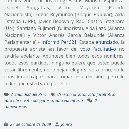
con los votos de los congresistas Marisol Espinoza,
Daniel Abugattás, Víctor Mayorga (Partido
Nacionalista), Edgar Reymundo (Bloque Popular), Aldo
Estrada (UPP), Javier Bedoya y Raúl Castro Stagnaro
(UN), Santiago Fujimori (fujimorista), Alda Lazo (Alianza
Nacional) y Víctor Andrés García Belaunde (Alianza
Parlamentaria).»
Informó Perú21
. Estaba
anunciado
, la
propuesta aprista en favor del
voto facultativo
no
saldría adelante. Apúntese bien todos esos nombres,
todos esos partidos, ninguno quiere que usted pueda
votar libremente, no le dejan elegir si vota o no, no le
consideran capaz para tomar esa decisión, pero le
piden que usted vote por ellos.
Actualidad del Perú
derecho al voto
,
voto facultativo
,
voto libre
,
voto obligatorio
,
voto voluntario
2
comentarios
27 de octubre de 2009
Jomra