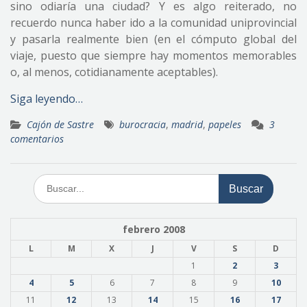
sino odiaría una ciudad? Y es algo reiterado, no
recuerdo nunca haber ido a la comunidad uniprovincial
y pasarla realmente bien (en el cómputo global del
viaje, puesto que siempre hay momentos memorables
o, al menos, cotidianamente aceptables).
Siga leyendo…
Cajón de Sastre
burocracia
,
madrid
,
papeles
3
comentarios
Buscar:
febrero 2008
L
M
X
J
V
S
D
1
2
3
4
5
6
7
8
9
10
11
12
13
14
15
16
17