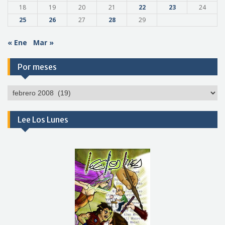
18
19
20
21
22
23
24
25
26
27
28
29
« Ene
Mar »
Por meses
Por
meses
Lee Los Lunes